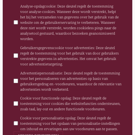
Analyse-opslagcookie
:
Deze sleutel regelt de toestemming
voor analyse-cookies. Wanneer deze wordt verstrekt, helpt
het bij het verzamelen van gegevens over het gebruik van de
website om de gebruikerservaring te verbeteren. Wanneer
deze niet wordt verstrekt, worden cookieless pings naar de
analysetool gestuurd, waardoor bezoeken geanonimiseerd
worden.
Gebruikersgegevenscookie voor advertenties
:
Deze sleutel
regelt de toestemming voor het gebruik van door gebruikers
verstrekte gegevens in advertenties. Het omvat het gebruik
voor advertentietargeting.
Advertentiepersonalisatie
:
Deze sleutel regelt de toestemming
voor het personaliseren van advertenties op basis van
gebruikersgedrag en -voorkeuren, waardoor de relevantie van
advertenties wordt verbeterd.
Cookie voor functionele opslag
:
Deze sleutel regelt de
toestemming voor cookies die websitefuncties ondersteunen,
zoals taal, lay-out en andere functionele voorkeuren.
Cookie voor personalisatie-opslag
:
Deze sleutel regelt de
toestemming voor het opslaan van personalisatie-instellingen
om inhoud en ervaringen aan uw voorkeuren aan te passen.